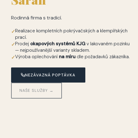
Rodinná firma s tradicí.
Realizace kompletních pokrývačských a klempířských
✓
prací.
Prodej
okapových systémů KJG
v lakovaném pozinku
✓
— nejpoužívanější varianty skladem.
Výroba oplechování
na míru
dle požadavků zákazníka.
✓
NEZÁVAZNÁ POPTÁVKA
NAŠE SLUŽBY →